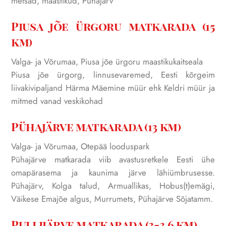
metsad, maastikud, Pühajärv
Piusa jõe ürgoru matkarada (15
km)
Valga- ja Võrumaa, Piusa jõe ürgoru maastikukaitseala
Piusa jõe ürgorg, linnusevaremed, Eesti kõrgeim
liivakivipaljand Härma Mäemine müür ehk Keldri müür ja
mitmed vanad veskikohad
Pühajärve matkarada (13 km)
Valga- ja Võrumaa, Otepää looduspark
Pühajärve matkarada viib avastusretkele Eesti ühe
omapärasema ja kaunima järve lähiümbrusesse.
Pühajärv, Kolga talud, Armuallikas, Hobus(t)emägi,
Väikese Emajõe algus, Murrumets, Pühajärve Sõjatamm.
Pullijärve matkarada (3-3,6 km)