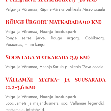
Valga- ja Võrumaa, Räpina-Värska puhkeala Misso osaala
Rõuge ürgoru matkarada (10 km)
Valga- ja Võrumaa,
Haanja looduspark
Rõuge seitse järve, Rõuge ürgorg, Ööbikuorg,
Vesioinas, Hinni kanjon
Soontaga matkarada (3,9 km)
Valga- ja Võrumaa, Haanja-Karula puhkeala Tõrva osaala
Vällamäe matka- ja suusarada
(2,2-3,6 km)
Valga- ja Võrumaa,
Haanja looduspark
Loodusmets ja majandusmets, soo, Vällamäe legendid,
matkamaja, infotahvlid.