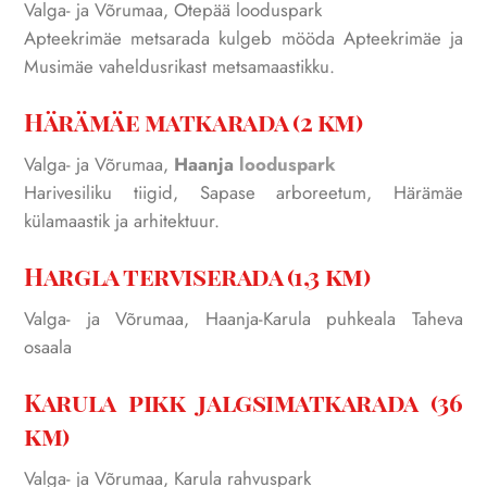
Valga- ja Võrumaa, Otepää looduspark
Apteekrimäe metsarada kulgeb mööda Apteekrimäe ja
Musimäe vaheldusrikast metsamaastikku.
Härämäe matkarada (2 km)
Valga- ja Võrumaa,
Haanja
looduspark
Harivesiliku tiigid, Sapase arboreetum, Härämäe
külamaastik ja arhitektuur.
Hargla terviserada (1,3 km)
Valga- ja Võrumaa, Haanja-Karula puhkeala Taheva
osaala
Karula pikk jalgsimatkarada (36
km)
Valga- ja Võrumaa, Karula rahvuspark