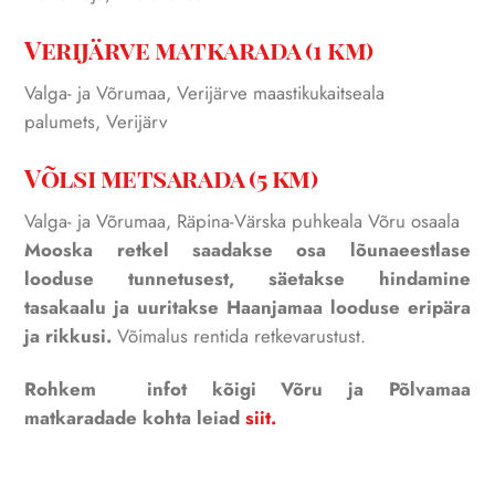
Verijärve matkarada (1 km)
Valga- ja Võrumaa, Verijärve maastikukaitseala
palumets, Verijärv
Võlsi metsarada (5 km)
Valga- ja Võrumaa, Räpina-Värska puhkeala Võru osaala
Mooska retkel saadakse osa lõunaeestlase
looduse tunnetusest, säetakse hindamine
tasakaalu ja uuritakse Haanjamaa looduse eripära
ja rikkusi.
Võimalus rentida retkevarustust.
Rohkem infot kõigi Võru ja Põlvamaa
matkaradade kohta leiad
siit.