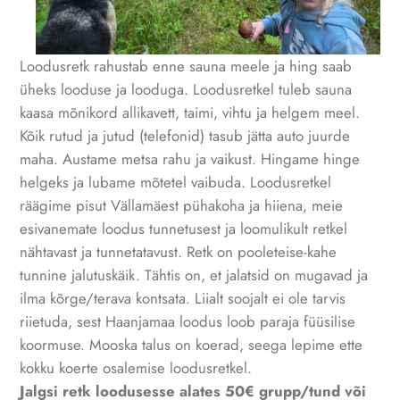
Loodusretk rahustab enne sauna meele ja hing saab
üheks looduse ja looduga. Loodusretkel tuleb sauna
kaasa mõnikord allikavett, taimi, vihtu ja helgem meel.
Kõik rutud ja jutud (telefonid) tasub jätta auto juurde
maha. Austame metsa rahu ja vaikust. Hingame hinge
helgeks ja lubame mõtetel vaibuda. Loodusretkel
räägime pisut Vällamäest pühakoha ja hiiena, meie
esivanemate loodus tunnetusest ja loomulikult retkel
nähtavast ja tunnetatavust. Retk on pooleteise-kahe
tunnine jalutuskäik. Tähtis on, et jalatsid on mugavad ja
ilma kõrge/terava kontsata. Liialt soojalt ei ole tarvis
riietuda, sest Haanjamaa loodus loob paraja füüsilise
koormuse. Mooska talus on koerad, seega lepime ette
kokku koerte osalemise loodusretkel.
Jalgsi retk loodusesse alates 50€ grupp/tund või