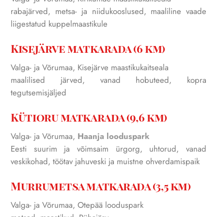
rabajärved, metsa- ja niidukooslused, maaliline vaade
liigestatud kuppelmaastikule
Kisejärve matkarada (6 km)
Valga- ja Võrumaa, Kisejärve maastikukaitseala
maalilised järved, vanad hobuteed, kopra
tegutsemisjäljed
Kütioru matkarada (9,6 km)
Valga- ja Võrumaa,
Haanja looduspark
Eesti suurim ja võimsaim ürgorg, uhtorud, vanad
veskikohad, töötav jahuveski ja muistne ohverdamispaik
Murrumetsa matkarada (3,5 km)
Valga- ja Võrumaa, Otepää looduspark