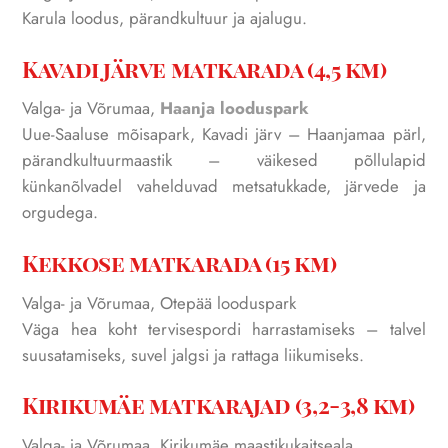
Karula loodus, pärandkultuur ja ajalugu.
Kavadi järve matkarada (4,5 km)
Valga- ja Võrumaa,
Haanja looduspark
Uue-Saaluse mõisapark, Kavadi järv – Haanjamaa pärl,
pärandkultuurmaastik – väikesed põllulapid
künkanõlvadel vahelduvad metsatukkade, järvede ja
orgudega.
Kekkose matkarada (15 km)
Valga- ja Võrumaa, Otepää looduspark
Väga hea koht tervisespordi harrastamiseks – talvel
suusatamiseks, suvel jalgsi ja rattaga liikumiseks.
Kirikumäe matkarajad (3,2-3,8 km)
Valga- ja Võrumaa, Kirikumäe maastikukaitseala