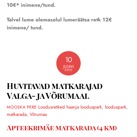
10€* inimene/tund.
Talvel lume olemasolul lumeräätsa retk 12€
inimene/ tund.
10
JUUNI
2010
Huvitavad matkarajad
Valga- ja Võrumaal
Loodusretked
haanja looduspark
,
looduspark
,
MOOSKA PERE
matkarada
,
Võrumaa
Apteekrimäe matkarada (4 km)