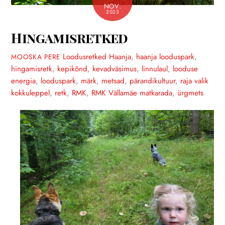
NOV.
2023
Hingamisretked
Loodusretked
Haanja
,
haanja looduspark
,
MOOSKA PERE
hingamisretk
,
kepikõnd
,
kevadväsimus
,
linnulaul
,
looduse
energia
,
looduspark
,
märk
,
metsad
,
pärandikultuur
,
raja valik
kokkuleppel
,
retk
,
RMK
,
RMK Vällamäe matkarada
,
ürgmets