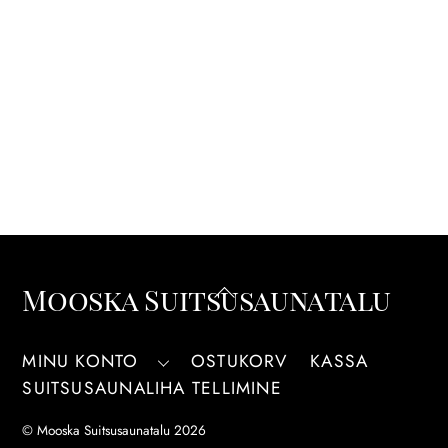
Back
Mooska Suitsusaunatalu
To
Top
MINU KONTO
OSTUKORV
KASSA
SUITSUSAUNALIHA TELLIMINE
©
Mooska Suitsusaunatalu
2026