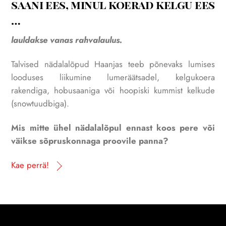
saani ees, minul koerad kelgu ees
…
lauldakse vanas rahvalaulus.
Talvised nädalalõpud Haanjas teeb põnevaks lumises
looduses liikumine lumeräätsadel, kelgukoera
rakendiga, hobusaaniga või hoopiski kummist kelkude
(snowtuudbiga).
Mis mitte ühel nädalalõpul ennast koos pere või
väikse sõpruskonnaga proovile panna?
Kae perrä!