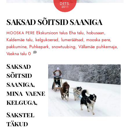
DETS.
2011
SAKSAD SÕITSID SAANIGA
Ekskursioon talus
Eha talu
,
hobusaan
,
MOOSKA PERE
Kaldemäe talu
,
kelgukoerad
,
lumeräätsad
,
mooska pere
,
pakkumine
,
Puhkepark
,
snowtuubing
,
Vällamäe puhkemaja
,
Vaskna talu
0
Saksad
sõitsid
saaniga,
mina vaene
kelguga,
Sakstel
täkud