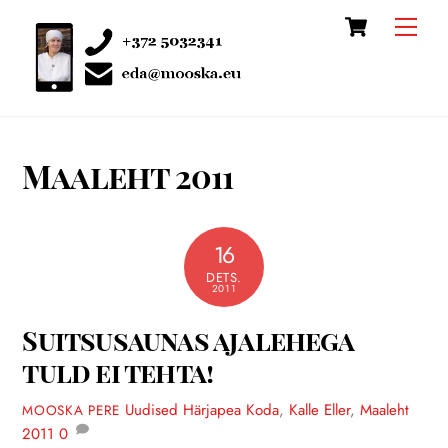
Cart
Skip
Men
to
content
Maaleht 2011
16
DETS.
2011
Suitsusaunas ajalehega
tuld ei tehta!
Uudised
Härjapea Koda
,
Kalle Eller
,
Maaleht
MOOSKA PERE
2011
0