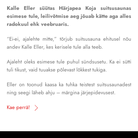
Kalle Eller süütas Härjapea Koja suitsusaunas
esimese tule, leilivõtmise aeg jõuab kätte aga alles
radokuul ehk veebruaris.
“Ei-ei, ajalehte mitte,” tõrjub suitsusauna ehitusel nõu
andev Kalle Eller, kes kerisele tule alla teeb.
Ajaleht oleks esimese tule puhul sündsusetu. Ka ei sütti
tuli tikust, vaid tuuakse põlevast lõkkest tukiga.
Eller on toonud kaasa ka tuhka teistest suitsusaunadest
ning seegi läheb ahju – märgina järjepidevusest.
Kae perrä!