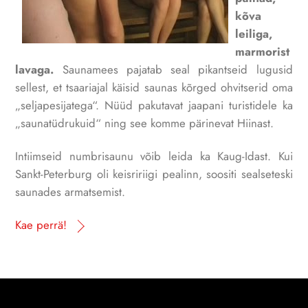
kõva
leiliga,
marmorist
lavaga.
Saunamees pajatab seal pikantseid lugusid
sellest, et tsaariajal käisid saunas kõrged ohvitserid oma
„seljapesijatega“. Nüüd pakutavat jaapani turistidele ka
„saunatüdrukuid“ ning see komme pärinevat Hiinast.
Intiimseid numbrisaunu võib leida ka Kaug-Idast. Kui
Sankt-Peterburg oli keisririigi pealinn, soositi sealseteski
saunades armatsemist.
Kae perrä!