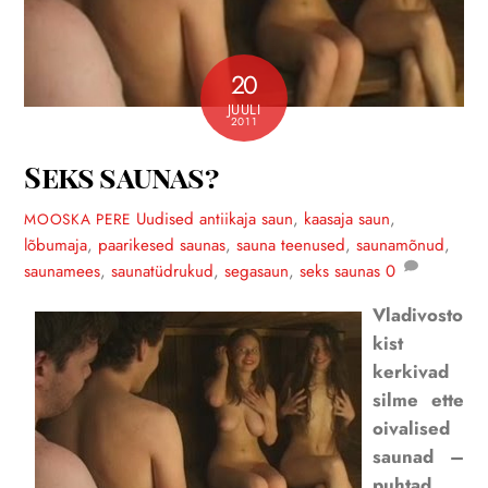
20
JUULI
2011
Seks saunas?
Uudised
antiikaja saun
,
kaasaja saun
,
MOOSKA PERE
lõbumaja
,
paarikesed saunas
,
sauna teenused
,
saunamõnud
,
saunamees
,
saunatüdrukud
,
segasaun
,
seks saunas
0
Vladivosto
kist
kerkivad
silme ette
oivalised
saunad –
puhtad,