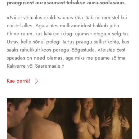
praegusest aurusaunast tehakse auru-soolasaun.
«Nii et võimalus eraldi saunas käia jääb nii meestel kui
naistel alles. Aga alates mullivannidest hakkab juba
ühine ruum, kus käiakse ikkagi ujumisriietega,» selgitas
Ustav, kelle sõnul polegi Tartus praegu sellist kohta, kus
saaks rahulikult koos perega lõõgastuda. «Teistes Eesti
spaades on need olemas, aga miks me peame sõitma
Rakverre või Saaremaale.»
Kae perrä!