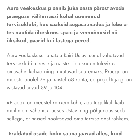
Aura veekeskus plaanib juba aasta pärast avada
prae­guse väliterrassi kohal uuenenud
terviseklubi, kus saak­sid segasaunades ja lebola­
tes nautida üheskoos spaa- ja veemõnusid nii
üksikud, paarid kui lastega pered
.
Aura veekeskuse juhataja Kairi Ustavi sõnul vahetavad
terviseklubi meeste ja naiste riietusruum tulevikus
omavahel kohad ning muutuvad suuremaks. Praegu on
meeste poolel 79 ja naistel 68 kohta, eelprojekti järgi on
vastavad arvud 89 ja 104.
«Praegu on meestel rohkem kohti, aga tegelikult käib
meil mehi vähem,» lausus Ustav ning põhjendas seda
sellega, et naised hoolitsevad oma tervise eest rohkem.
Eraldatud osade kolm sauna jäävad alles, kuid