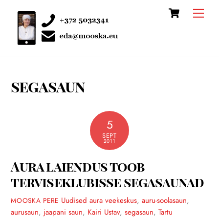
Cart
Skip
Men
to
content
segasaun
5
SEPT
2011
Aura laiendus toob
terviseklubisse segasaunad
Uudised
aura veekeskus
,
auru-soolasaun
,
MOOSKA PERE
aurusaun
,
jaapani saun
,
Kairi Ustav
,
segasaun
,
Tartu