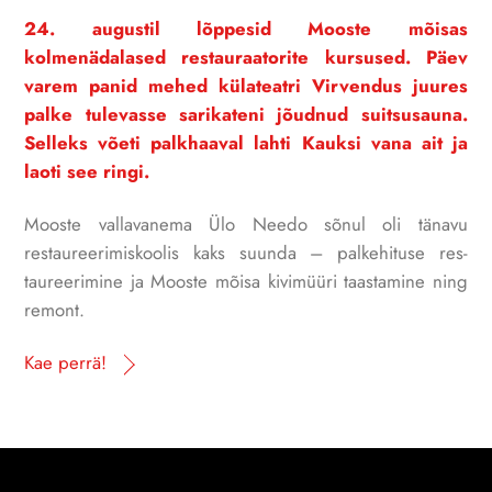
24. augustil lõppesid Mooste mõisas
kolmenädalased restauraatorite kursused. Päev
varem panid mehed kü­lateatri Virvendus juures
pal­ke tulevasse sarikateni jõud­nud suitsusauna.
Selleks võeti palkhaaval lahti Kauksi vana ait ja
laoti see ringi.
Mooste vallavanema Ülo Needo sõnul oli tänavu
restaureerimiskoolis kaks suunda – palkehituse res­
taureerimine ja Mooste mõisa kivimüüri taastami­ne ning
remont.
Kae perrä!