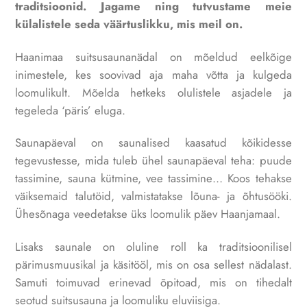
traditsioonid. Jagame ning tutvustame meie
külalistele seda väärtuslikku, mis meil on.
Haanimaa suitsusaunanädal on mõeldud eelkõige
inimestele, kes soovivad aja maha võtta ja kulgeda
loomulikult. Mõelda hetkeks olulistele asjadele ja
tegeleda ‘päris’ eluga.
Saunapäeval on saunalised kaasatud kõikidesse
tegevustesse, mida tuleb ühel saunapäeval teha: puude
tassimine, sauna kütmine, vee tassimine… Koos tehakse
väiksemaid talutöid, valmistatakse lõuna- ja õhtusööki.
Ühesõnaga veedetakse üks loomulik päev Haanjamaal.
Lisaks saunale on oluline roll ka traditsioonilisel
pärimusmuusikal ja käsitööl, mis on osa sellest nädalast.
Samuti toimuvad erinevad õpitoad, mis on tihedalt
seotud suitsusauna ja loomuliku eluviisiga.