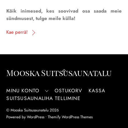
Kõik inimesed, kes soovivad osa saada meie
sündmusest, tulge meile külla!
Kae perrä!
Back
Mooska Suitsusaunatalu
To
Top
MINU KONTO
OSTUKORV
KASSA
SUITSUSAUNALIHA TELLIMINE
©
Mooska Suitsusaunatalu
2026
Powered by
WordPress
•
Themify WordPress Themes