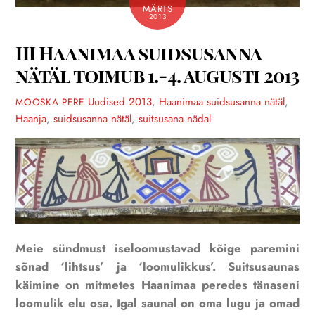
MÄRTS
2013
III Haanimaa suidsusanna
nätäl toimub 1.-4. augusti 2013
Uudised
2013
,
Haanimaa suidsusanna nätäl
,
MOOSKA PERE
Haanja
,
suidsusanna nätäl
,
suitsusana nädal
Meie sündmust iseloomustavad kõige paremini
sõnad ‘lihtsus’ ja ‘loomulikkus’. Suitsusaunas
käimine on mitmetes Haanimaa peredes tänaseni
loomulik elu osa. Igal saunal on oma lugu ja omad